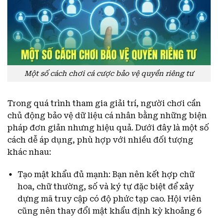
Một số cách chơi cá cược bảo vệ quyền riêng tư
Trong quá trình tham gia giải trí, người chơi cần
chủ động bảo vệ dữ liệu cá nhân bằng những biện
pháp đơn giản nhưng hiệu quả. Dưới đây là một số
cách dễ áp dụng, phù hợp với nhiều đối tượng
khác nhau:
Tạo mật khẩu đủ mạnh: Bạn nên kết hợp chữ
hoa, chữ thường, số và ký tự đặc biệt để xây
dựng mã truy cập có độ phức tạp cao. Hội viên
cũng nên thay đổi mật khẩu định kỳ khoảng 6