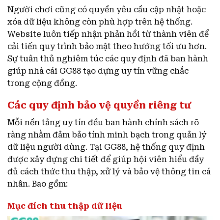
Người chơi cũng có quyền yêu cầu cập nhật hoặc
xóa dữ liệu không còn phù hợp trên hệ thống.
Website luôn tiếp nhận phản hồi từ thành viên để
cải tiến quy trình bảo mật theo hướng tối ưu hơn.
Sự tuân thủ nghiêm túc các quy định đã ban hành
giúp nhà cái GG88 tạo dựng uy tín vững chắc
trong cộng đồng.
Các quy định bảo vệ quyền riêng tư
Mỗi nền tảng uy tín đều ban hành chính sách rõ
ràng nhằm đảm bảo tính minh bạch trong quản lý
dữ liệu người dùng. Tại GG88, hệ thống quy định
được xây dựng chi tiết để giúp hội viên hiểu đầy
đủ cách thức thu thập, xử lý và bảo vệ thông tin cá
nhân. Bao gồm:
Mục đích thu thập dữ liệu