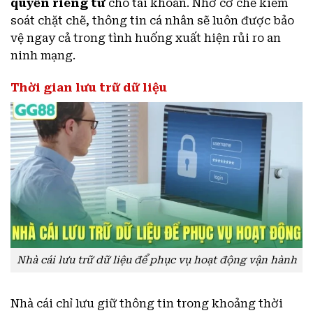
quyền riêng tư
cho tài khoản. Nhờ cơ chế kiểm
soát chặt chẽ, thông tin cá nhân sẽ luôn được bảo
vệ ngay cả trong tình huống xuất hiện rủi ro an
ninh mạng.
Thời gian lưu trữ dữ liệu
Nhà cái lưu trữ dữ liệu để phục vụ hoạt động vận hành
Nhà cái chỉ lưu giữ thông tin trong khoảng thời