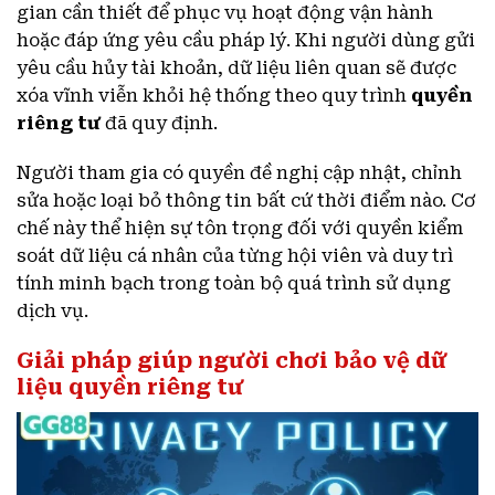
gian cần thiết để phục vụ hoạt động vận hành
hoặc đáp ứng yêu cầu pháp lý. Khi người dùng gửi
yêu cầu hủy tài khoản, dữ liệu liên quan sẽ được
xóa vĩnh viễn khỏi hệ thống theo quy trình
quyền
riêng tư
đã quy định.
Người tham gia có quyền đề nghị cập nhật, chỉnh
sửa hoặc loại bỏ thông tin bất cứ thời điểm nào. Cơ
chế này thể hiện sự tôn trọng đối với quyền kiểm
soát dữ liệu cá nhân của từng hội viên và duy trì
tính minh bạch trong toàn bộ quá trình sử dụng
dịch vụ.
Giải pháp giúp người chơi bảo vệ dữ
liệu quyền riêng tư