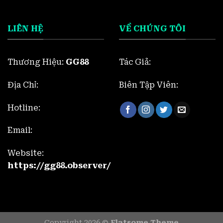
LIÊN HỆ
VỀ CHÚNG TÔI
Thương Hiệu:
GG88
Tác Giả:
Địa Chỉ:
Biên Tập Viên:
Hotline:
Email:
Website:
https://gg88.observer/
Copyright 2026 ©
Flatsome Theme