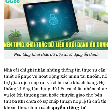
Nền tảng khai thác dữ liệu dưới dạng ẩn danh
Nhà cái chỉ ghi nhận những thông tin thực sự cần
thiết để phục vụ hoạt động xác minh tài khoản, hỗ
trợ giao dịch nạp rút và chăm sóc khách hàng. Hệ
thống không tận dụng dữ liệu cá nhân nhằm phục
vụ lợi ích thương mại hoặc chuyển giao cho bên
thứ ba khi chưa có sự chấp thuận hợp lệ từ chủ tài
khoản theo chính sách
quyền riêng tư
.